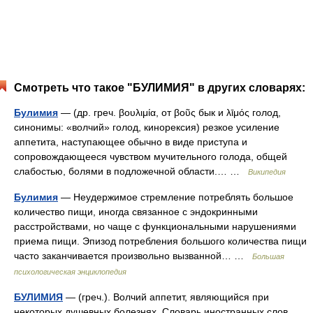
Смотреть что такое "БУЛИМИЯ" в других словарях:
Булимия
— (др. греч. βουλιμία, от βοῦς бык и λῑμός голод,
синонимы: «волчий» голод, кинорексия) резкое усиление
аппетита, наступающее обычно в виде приступа и
сопровождающееся чувством мучительного голода, общей
слабостью, болями в подложечной области.… …
Википедия
Булимия
— Неудержимое стремление потреблять большое
количество пищи, иногда связанное с эндокринными
расстройствами, но чаще с функциональными нарушениями
приема пищи. Эпизод потребления большого количества пищи
часто заканчивается произвольно вызванной… …
Большая
психологическая энциклопедия
БУЛИМИЯ
— (греч.). Волчий аппетит, являющийся при
некоторых душевных болезнях. Словарь иностранных слов,