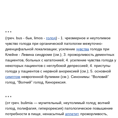
* * *
(греч. bus - бык, limos -
голод
) - 1. чрезмерное и неутолимое
чувство голода при органической патологии межуточно-
диенцефальной локализации; усиление
чувства
голода при
Клейне - Левина синдроме (см.); 3. прожорливость дементных
пациентов, больных с кататонией; 4. усиление чувства голода у
некоторых пациентов с неглубокой депрессией; 4. приступы
голода у пациентов с нервной анорексией (см.); 5. основной
симптом
неврогенной булимии (см.). Синонимы: “Воловий”
голод, “Волчий” голод, Кинорексия.
* * *
(от греч. bulimia — мучительный, неутолимый голод; волчий
голод, полифагия, гиперорексия) патологическое повышение
потребности в пище, ненасытный
аппетит
, прожорливость,