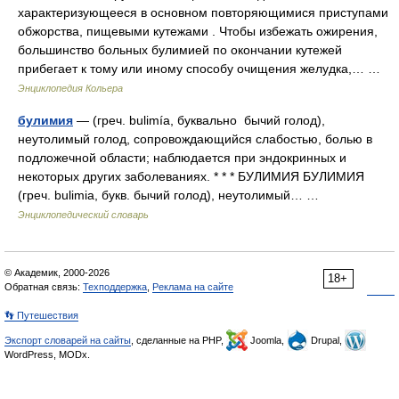
характеризующееся в основном повторяющимися приступами
обжорства, пищевыми кутежами . Чтобы избежать ожирения,
большинство больных булимией по окончании кутежей
прибегает к тому или иному способу очищения желудка,… …
Энциклопедия Кольера
булимия
— (греч. bulimía, буквально бычий голод),
неутолимый голод, сопровождающийся слабостью, болью в
подложечной области; наблюдается при эндокринных и
некоторых других заболеваниях. * * * БУЛИМИЯ БУЛИМИЯ
(греч. bulimia, букв. бычий голод), неутолимый… …
Энциклопедический словарь
© Академик, 2000-2026
18+
Обратная связь:
Техподдержка
,
Реклама на сайте
👣 Путешествия
Экспорт словарей на сайты
, сделанные на PHP,
Joomla,
Drupal,
WordPress, MODx.