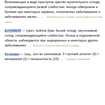
Возникающее в виде приступов чувство мучительного голода,
сопровождающееся резкой слабостью, иногда обмороком и
болями при некоторых нервных, психических заболеваниях и
заболеваниях желез… …
Исторический словарь галлицизмов русского
языка
БУЛИМИЯ
— (греч. bulimia букв. бычий голод), неутолимый
голод, сопровождающийся слабостью, болью в подложечной
области; наблюдается при эндокринных и некоторых других
заболеваниях …
Большой Энциклопедический словарь
булимия
— сущ., кол во синонимов: 3 • волчий аппетит (4) •
кинорексия (2) • ненасытность (15) …
Словарь синонимов