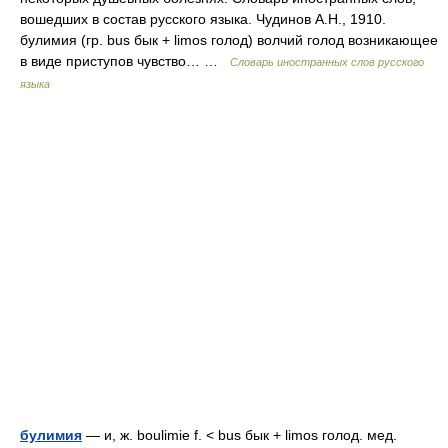
вошедших в состав русского языка. Чудинов А.Н., 1910.
булимия (гр. bus бык + limos голод) волчий голод возникающее
в виде приступов чувство… …
Словарь иностранных слов русского
языка
булимия
— и, ж. boulimie f. < bus бык + limos голод. мед.